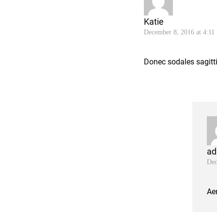
Katie
December 8, 2016 at 4:11
Donec sodales sagitt
ad
Dec
Aen