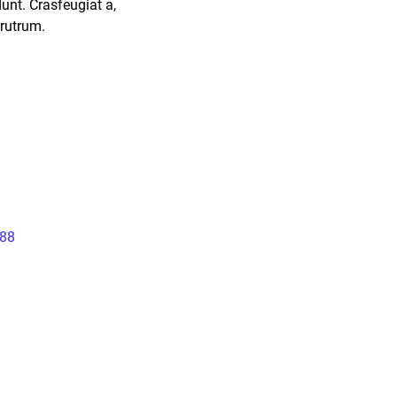
dunt. Crasfeugiat a,
 rutrum.
Reply
888
Reply