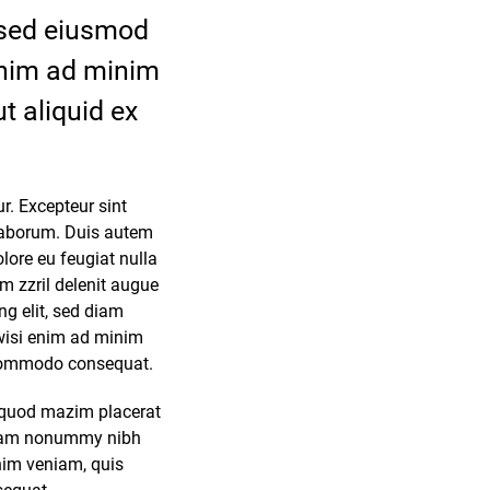
, sed eiusmod
enim ad minim
t aliquid ex
ur. Excepteur sint
t laborum. Duis autem
olore eu feugiat nulla
um zzril delenit augue
ng elit, sed diam
wisi enim ad minim
a commodo consequat.
d quod mazim placerat
 diam nonummy nibh
nim veniam, quis