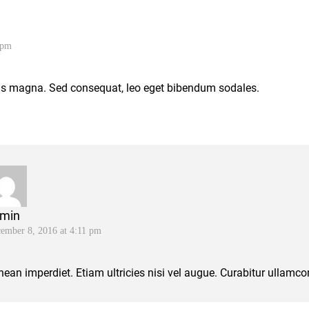
 pm
is magna. Sed consequat, leo eget bibendum sodales.
min
ember 8, 2016 at 4:11 pm
ean imperdiet. Etiam ultricies nisi vel augue. Curabitur ullamcorp