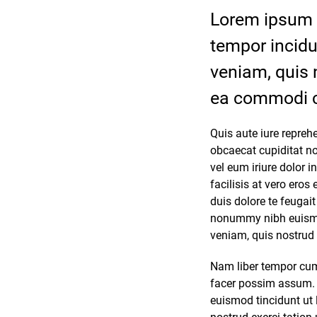
Lorem ipsum d
tempor incidu
veniam, quis n
ea commodi 
Quis aute iure reprehe
obcaecat cupiditat no
vel eum iriure dolor i
facilisis at vero ero
duis dolore te feugait
nonummy nibh euismod
veniam, quis nostrud 
Nam liber tempor cum
facer possim assum. 
euismod tincidunt ut