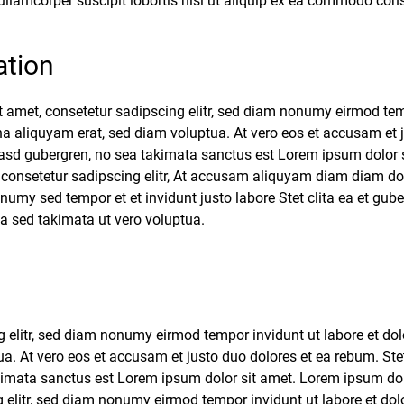
 ullamcorper suscipit lobortis nisl ut aliquip ex ea commodo con
ation
t amet, consetetur sadipscing elitr, sed diam nonumy eirmod tem
a aliquyam erat, sed diam voluptua. At vero eos et accusam et j
 kasd gubergren, no sea takimata sanctus est Lorem ipsum dolor 
, consetetur sadipscing elitr, At accusam aliquyam diam diam do
onumy sed tempor et et invidunt justo labore Stet clita ea et gu
a sed takimata ut vero voluptua.
g elitr, sed diam nonumy eirmod tempor invidunt ut labore et d
ua. At vero eos et accusam et justo duo dolores et ea rebum. Stet
kimata sanctus est Lorem ipsum dolor sit amet. Lorem ipsum dol
g elitr, sed diam nonumy eirmod tempor invidunt ut labore et d