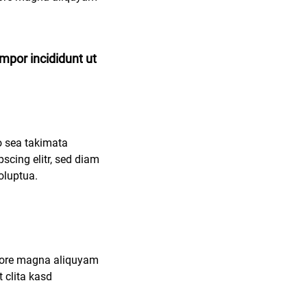
mpor incididunt ut
no sea takimata
scing elitr, sed diam
oluptua.
olore magna aliquyam
 clita kasd