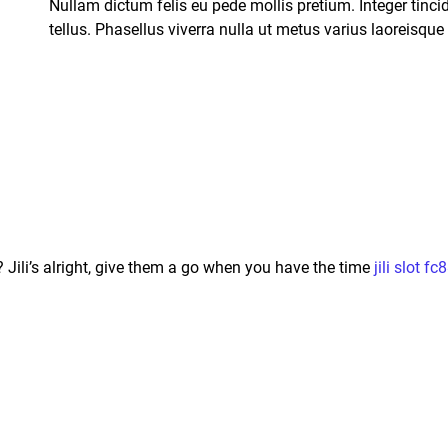
Nullam dictum felis eu pede mollis pretium. Integer tinci
tellus. Phasellus viverra nulla ut metus varius laoreisque
? Jili’s alright, give them a go when you have the time
jili slot fc