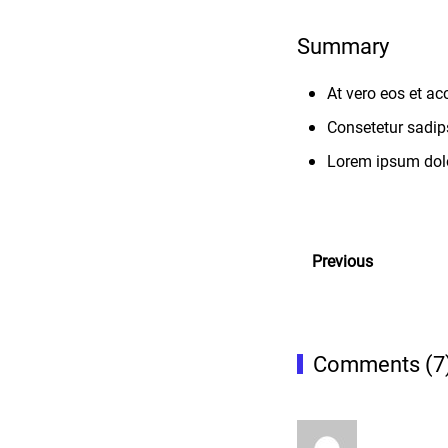
Summary
At vero eos et ac
Consetetur sadip
Lorem ipsum dolor
Previous
Comments (7