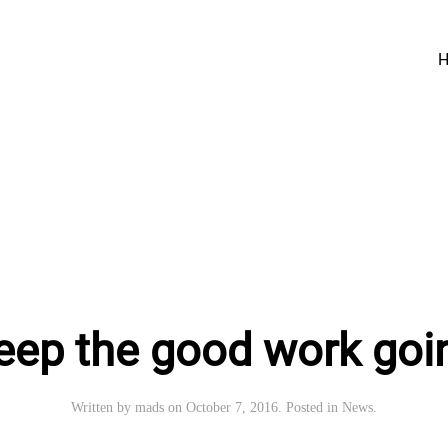
What's going on in the world of H
For the first time, an app reall
8 reasons why
you need Horizon
eep the good work goi
Written by
mads
on
October 7, 2016
. Posted in
News
.