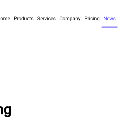
Home
Products
Services
Company
Pricing
News
orizon
y solves all problems
ng