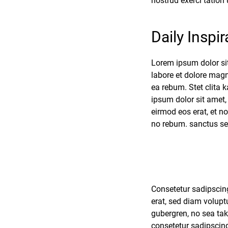
nostrud exerci tation
Daily Inspir
Lorem ipsum dolor si
labore et dolore magn
ea rebum. Stet clita
ipsum dolor sit amet
eirmod eos erat, et n
no rebum. sanctus se
Consetetur sadipscin
erat, sed diam volupt
gubergren, no sea ta
consetetur sadipscin