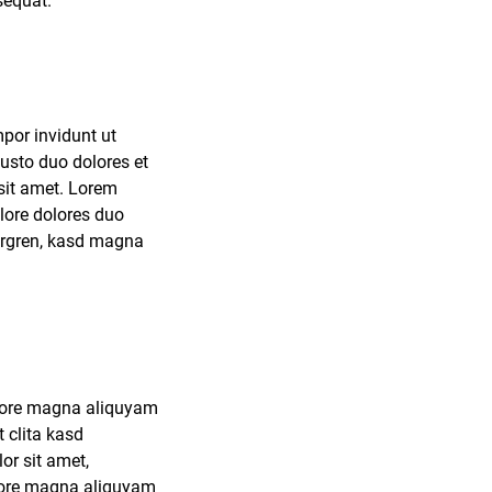
sequat.
por invidunt ut
usto duo dolores et
sit amet. Lorem
lore dolores duo
bergren, kasd magna
olore magna aliquyam
 clita kasd
or sit amet,
olore magna aliquyam