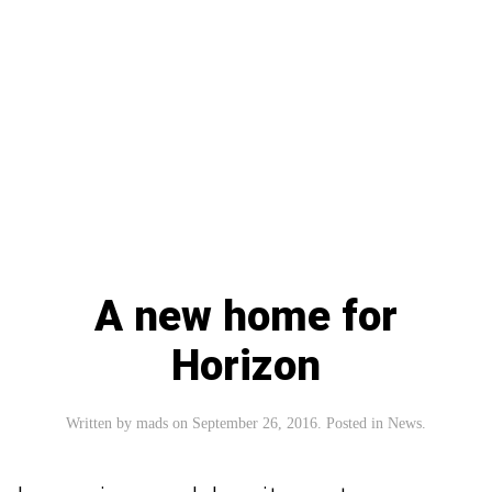
Read more
A new home for
Horizon
Written by
mads
on
September 26, 2016
. Posted in
News
.