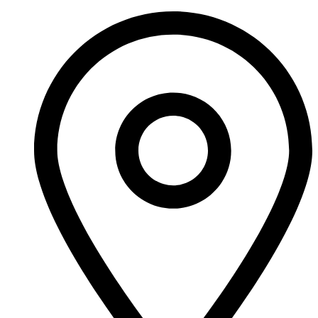
Videre
til
indhold